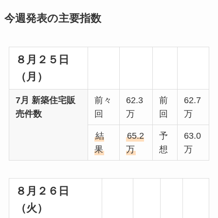
今週発表の主要指数
８月２５日
（月）
7月 新築住宅販
前々
62.3
前
62.7
売件数
回
万
回
万
結
65.2
予
63.0
果
万
想
万
８月２６日
（火）