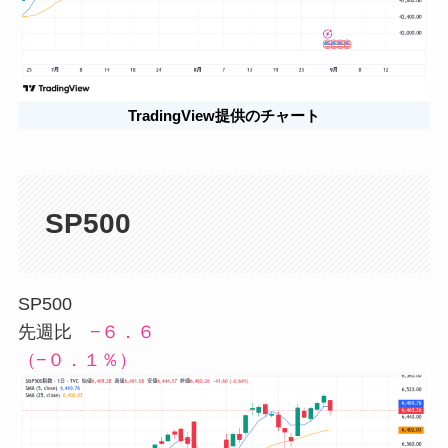
TradingView提供のチャート
SP500
SP500
先週比
−６．６
（−０．１％）