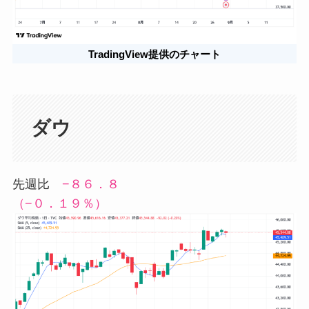
TradingView提供のチャート
ダウ
先週比
−８６．８
（−０．１９％）