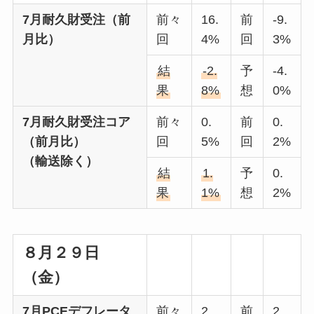
7月耐久財受注（前
前々
16.
前
-9.
月比）
回
4%
回
3%
結
-2.
予
-4.
果
8%
想
0%
7月耐久財受注コア
前々
0.
前
0.
（前月比）
回
5%
回
2%
（輸送除く）
結
1.
予
0.
果
1%
想
2%
８月２９日
（金）
7月PCEデフレータ
前々
2.
前
2.