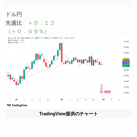
ドル円
先週比
＋０．１２
（＋０．０９％）
TradingView提供のチャート