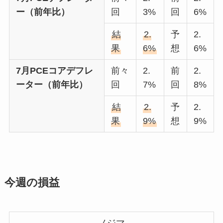
ー（前年比）
回
3%
回
6%
結
2.
予
2.
果
6%
想
6%
7月PCEコアデフレ
前々
2.
前
2.
ーター（前年比）
回
7%
回
8%
結
2.
予
2.
果
9%
想
9%
今週の損益