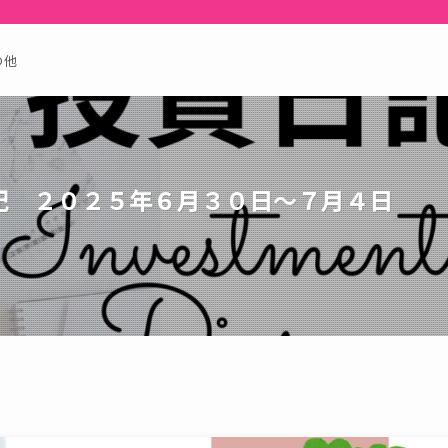
の他
記 ２０２５年６月３０日〜７月４日