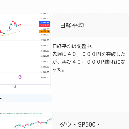
日経平均
日経平均は調整中。
先週に４０，０００円を突破した
が、再び４０，０００円割れにな
った。
ト
ダウ・SP500・